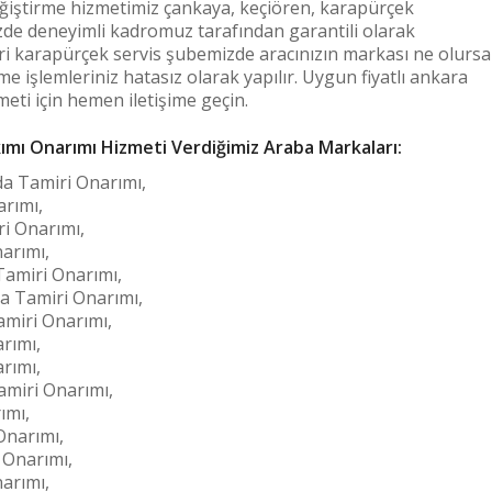
ğiştirme hizmetimiz çankaya, keçiören, karapürçek
de deneyimli kadromuz tarafından garantili olarak
i karapürçek servis şubemizde aracınızın markası ne olursa
 işlemleriniz hatasız olarak yapılır. Uygun fiyatlı ankara
ti için hemen iletişime geçin.
mı Onarımı Hizmeti Verdiğimiz Araba Markaları:
 Tamiri Onarımı,
rımı,
i Onarımı,
arımı,
amiri Onarımı,
 Tamiri Onarımı,
miri Onarımı,
rımı,
rımı,
miri Onarımı,
ımı,
narımı,
Onarımı,
arımı,