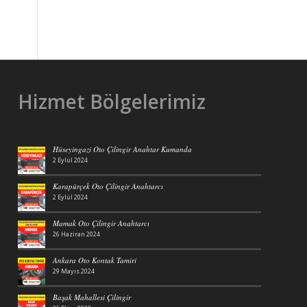
Hizmet Bölgelerimiz
Hüseyingazi Oto Çilingir Anahtar Kumanda
2 Eylül 2024
Karapürçek Oto Çilingir Anahtarcı
2 Eylül 2024
Mamak Oto Çilingir Anahtarcı
26 Haziran 2024
Ankara Oto Kontak Tamiri
29 Mayıs 2024
Başak Mahallesi Çilingir