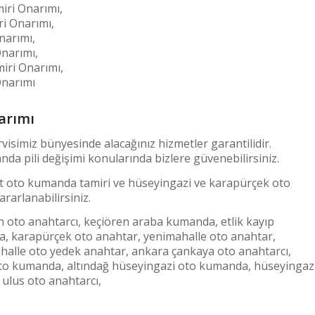
ri Onarımı,
i Onarımı,
arımı,
narımı,
ri Onarımı,
narımı
arımı
simiz bünyesinde alacağınız hizmetler garantilidir.
a pili değişimi konularında bizlere güvenebilirsiniz.
sat oto kumanda tamiri ve hüseyingazi ve karapürçek oto
rarlanabilirsiniz.
 oto anahtarcı, keçiören araba kumanda, etlik kayıp
a, karapürçek oto anahtar, yenimahalle oto anahtar,
halle oto yedek anahtar, ankara çankaya oto anahtarcı,
 oto kumanda, altındağ hüseyingazi oto kumanda, hüseyingaz
 ulus oto anahtarcı,