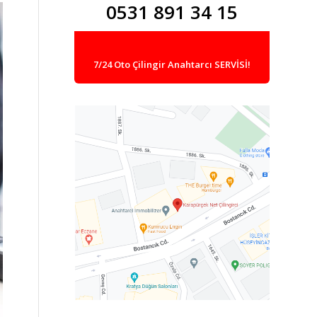
0531 891 34 15
7/24 Oto Çilingir Anahtarcı SERVİSİ!