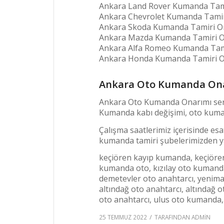
Ankara Land Rover Kumanda Tami
Ankara Chevrolet Kumanda Tamir
Ankara Skoda Kumanda Tamiri On
Ankara Mazda Kumanda Tamiri O
Ankara Alfa Romeo Kumanda Tami
Ankara Honda Kumanda Tamiri O
Ankara Oto Kumanda On
Ankara Oto Kumanda Onarımı servi
Kumanda kabı değişimi, oto kumand
Çalışma saatlerimiz içerisinde e
kumanda tamiri şubelerimizden ya
keçiören kayıp kumanda, keçiören
kumanda oto, kızılay oto kumand
demetevler oto anahtarcı, yenima
altındağ oto anahtarcı, altındağ
oto anahtarcı, ulus oto kumanda,
/
25 TEMMUZ 2022
TARAFINDAN
ADMIN