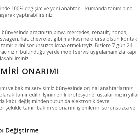
erinde 100% değişim ve yeni anahtar – kumanda tanımlama
arak yaptırabilirsiniz.
i bünyesinde aracınızın bmw, mercedes, renault, honda,
kswagen, fiat, chevrolet gibi markası ne olursa olsun kontak
tamirlerini sorunsuzca icraa etmekteyiz. Bizlere 7 gün 24
aracınızın bulunduğu yerde mobil servis uygulamamızla kapı
şabilirsiniz.
MIRI ONARIMI
mı ve bakımı servisimiz bünyesinde orjinal anahtarlarınız
rak tamir edilir. İşinin ehili profesyonel ustalarımızın yılla
anda kabı değişiminden tutun da elektronik devre
er şekilde tamir bakım ve onarım işlemlerini sorunsuzca ve
ı Değiştirme