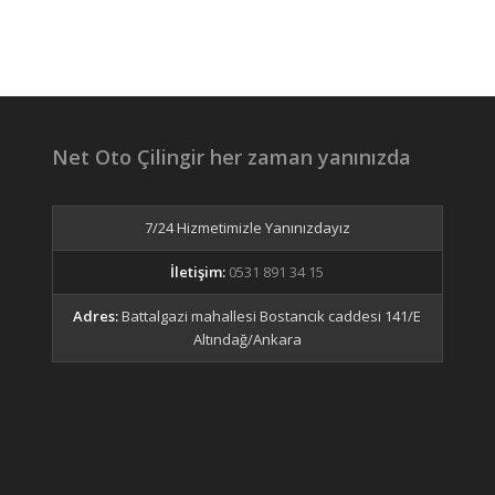
Net Oto Çilingir her zaman yanınızda
7/24 Hizmetimizle Yanınızdayız
İletişim:
0531 891 34 15
Adres:
Battalgazi mahallesi Bostancık caddesi 141/E
Altındağ/Ankara