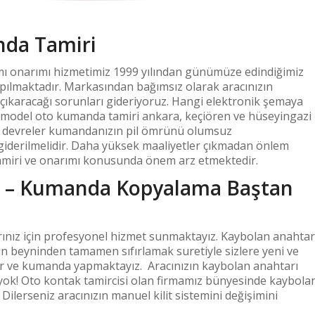
da Tamiri
ı onarımı hizmetimiz 1999 yılından günümüze edindiğimiz
pılmaktadır. Markasından bağımsız olarak aracınızın
çıkaracağı sorunları gideriyoruz. Hangi elektronik şemaya
 model oto kumanda tamiri ankara, keçiören ve hüseyingazi
sa devreler kumandanızın pil ömrünü olumsuz
giderilmelidir. Daha yüksek maaliyetler çıkmadan önlem
miri ve onarımı konusunda önem arz etmektedir.
r – Kumanda Kopyalama Baştan
rınız için profesyonel hizmet sunmaktayız. Kaybolan anahtar
ın beyninden tamamen sıfırlamak suretiyle sizlere yeni ve
tar ve kumanda yapmaktayız. Aracınızın kaybolan anahtarı
 yok! Oto kontak tamircisi olan firmamız bünyesinde kaybola
 Dilerseniz aracınızın manuel kilit sistemini değişimini