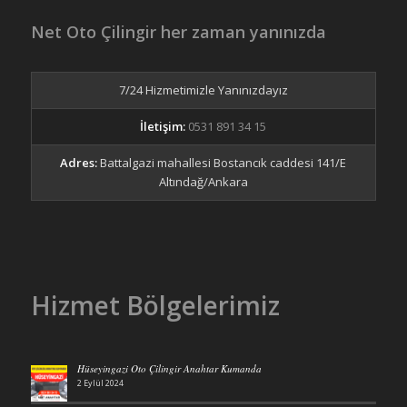
Net Oto Çilingir her zaman yanınızda
7/24 Hizmetimizle Yanınızdayız
İletişim:
0531 891 34 15
Adres:
Battalgazi mahallesi Bostancık caddesi 141/E
Altındağ/Ankara
Hizmet Bölgelerimiz
Hüseyingazi Oto Çilingir Anahtar Kumanda
2 Eylül 2024