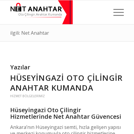
ilgili: Net Anahtar
Yazılar
HÜSEYINGAZI OTO ÇILINGIR
ANAHTAR KUMANDA
HIZMET BÖLGELERIMIZ
Hüseyingazi Oto Çilingir
Hizmetlerinde Net Anahtar Güvencesi
Ankara’nın Hüseyingazi semti, hızla gelişen yapısı
ve merkezi konumuyla oto çilingir hizmetlerine