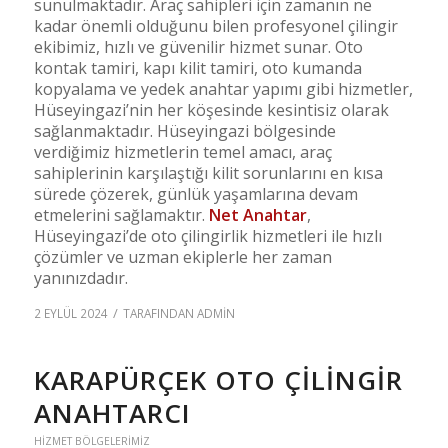
sunulmaktadır. Araç sahipleri için zamanın ne
kadar önemli olduğunu bilen profesyonel çilingir
ekibimiz, hızlı ve güvenilir hizmet sunar. Oto
kontak tamiri, kapı kilit tamiri, oto kumanda
kopyalama ve yedek anahtar yapımı gibi hizmetler,
Hüseyingazi’nin her köşesinde kesintisiz olarak
sağlanmaktadır. Hüseyingazi bölgesinde
verdiğimiz hizmetlerin temel amacı, araç
sahiplerinin karşılaştığı kilit sorunlarını en kısa
sürede çözerek, günlük yaşamlarına devam
etmelerini sağlamaktır.
Net Anahtar
,
Hüseyingazi’de oto çilingirlik hizmetleri ile hızlı
çözümler ve uzman ekiplerle her zaman
yanınızdadır.
/
2 EYLÜL 2024
TARAFINDAN
ADMIN
KARAPÜRÇEK OTO ÇILINGIR
ANAHTARCI
HIZMET BÖLGELERIMIZ