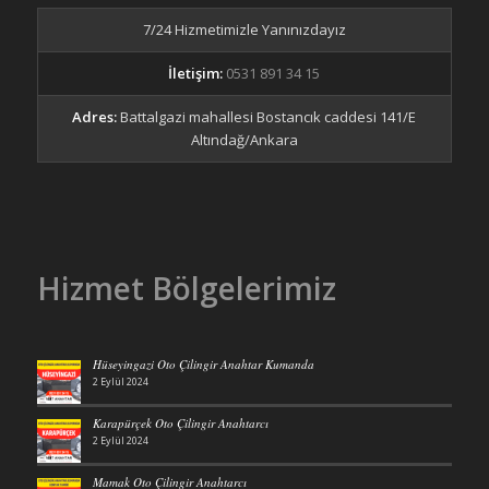
7/24 Hizmetimizle Yanınızdayız
İletişim:
0531 891 34 15
Adres:
Battalgazi mahallesi Bostancık caddesi 141/E
Altındağ/Ankara
Hizmet Bölgelerimiz
Hüseyingazi Oto Çilingir Anahtar Kumanda
2 Eylül 2024
Karapürçek Oto Çilingir Anahtarcı
2 Eylül 2024
Mamak Oto Çilingir Anahtarcı