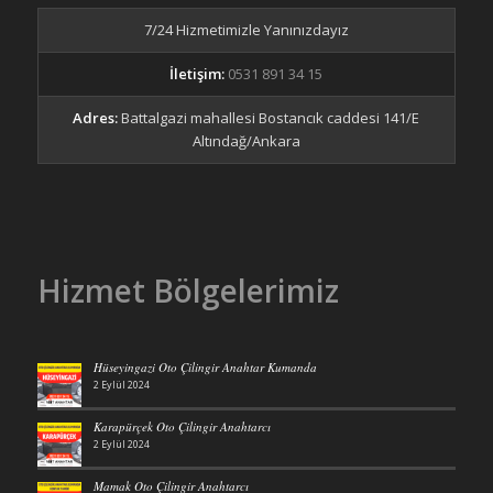
7/24 Hizmetimizle Yanınızdayız
İletişim:
0531 891 34 15
Adres:
Battalgazi mahallesi Bostancık caddesi 141/E
Altındağ/Ankara
Hizmet Bölgelerimiz
Hüseyingazi Oto Çilingir Anahtar Kumanda
2 Eylül 2024
Karapürçek Oto Çilingir Anahtarcı
2 Eylül 2024
Mamak Oto Çilingir Anahtarcı