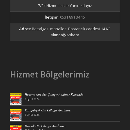
7/24 Hizmetimizle Yanınızdayız
İletişim:
0531 891 34 15
Adres:
Battalgazi mahallesi Bostancık caddesi 141/E
Altındağ/Ankara
Hizmet Bölgelerimiz
Hüseyingazi Oto Çilingir Anahtar Kumanda
2 Eylül 2024
Karapürçek Oto Çilingir Anahtarcı
2 Eylül 2024
Mamak Oto Çilingir Anahtarcı