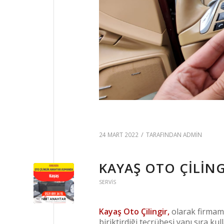
/
24 MART 2022
TARAFINDAN
ADMIN
KAYAŞ OTO ÇILING
SERVIS
Kayaş Oto Çilingir,
olarak firmamı
biriktirdiği tecrübesi yanı sıra ku