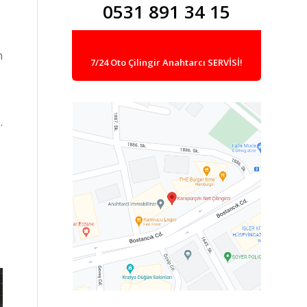
0531 891 34 15
n
7/24 Oto Çilingir Anahtarcı SERVİSİ!
.