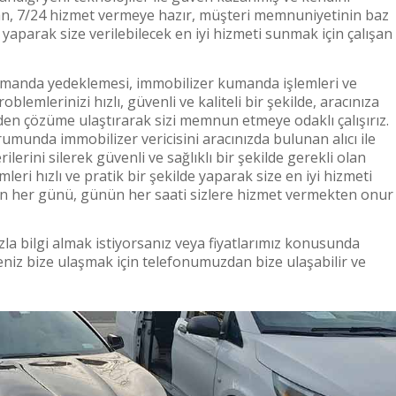
lışan, 7/24 hizmet vermeye hazır, müşteri memnuniyetinin baz
yaparak size verilebilecek en iyi hizmeti sunmak için çalışan
umanda yedeklemesi, immobilizer kumanda işlemleri ve
problemlerinizi hızlı, güvenli ve kaliteli bir şekilde, aracınıza
den çözüme ulaştırarak sizi memnun etmeye odaklı çalışırız.
umunda immobilizer vericisini aracınızda bulunan alıcı ile
ilerini silerek güvenli ve sağlıklı bir şekilde gerekli olan
eri hızlı ve pratik bir şekilde yaparak size en iyi hizmeti
nın her günü, günün her saati sizlere hizmet vermekten onur
fazla bilgi almak istiyorsanız veya fiyatlarımız konusunda
eniz bize ulaşmak için telefonumuzdan bize ulaşabilir ve