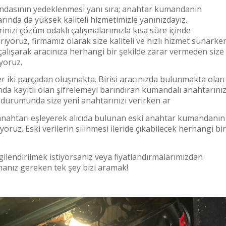
ndasının yedeklenmesi yanı sıra; anahtar kumandanın
nda da yüksek kaliteli hizmetimizle yanınızdayız.
inizi çözüm odaklı çalışmalarımızla kısa süre içinde
ıyoruz, firmamız olarak size kaliteli ve hızlı hizmet sunarke
çalışarak aracınıza herhangi bir şekilde zarar vermeden size
ıyoruz.
zer iki parçadan oluşmakta. Birisi aracınızda bulunmakta olan
asında kayıtlı olan şifrelemeyi barındıran kumandalı anahtarınız
 durumunda size yeni anahtarınızı verirken ar
iz anahtarı eşleyerek alıcıda bulunan eski anahtar kumandanın
iyoruz. Eski verilerin silinmesi ileride çıkabilecek herhangi bir
gilendirilmek istiyorsanız veya fiyatlandırmalarımızdan
anız gereken tek şey bizi aramak!